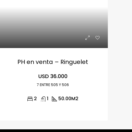
PH en venta – Ringuelet
USD 36.000
7 ENTRE 505 Y 506
2
1
50.00
M2