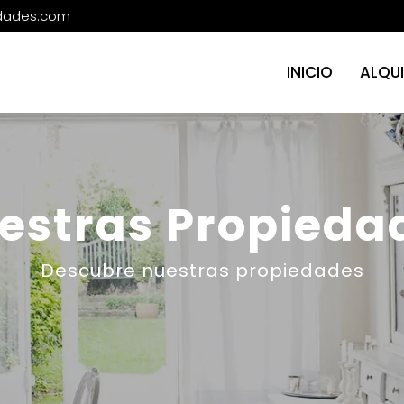
edades.com
INICIO
ALQUI
estras Propieda
Descubre nuestras propiedades