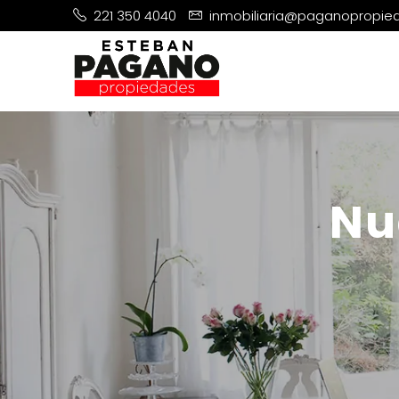
221 350 4040
inmobiliaria@paganopropi
Nu