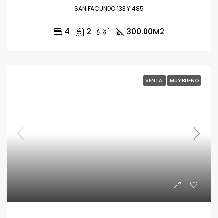
SAN FACUNDO 133 Y 485
4
2
1
300.00
M2
VENTA
MUY BUENO