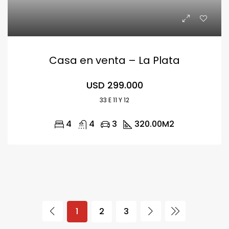
Casa en venta – La Plata
USD 299.000
33 E 11 Y 12
4
4
3
320.00
M2
1
2
3