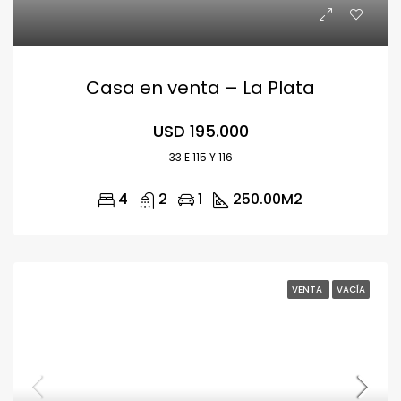
Casa en venta – La Plata
USD 195.000
33 E 115 Y 116
4
2
1
250.00
M2
VENTA
VACÍA