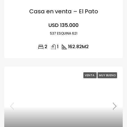
Casa en venta – El Pato
USD 135.000
537 ESQUINA 621
2
1
162.82
M2
VENTA
MUY BUENO