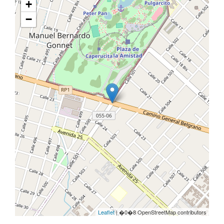
+
−
Leaflet
| �0�8 OpenStreetMap contributors