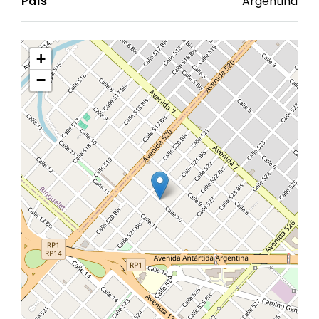
País
Argentina
+
−