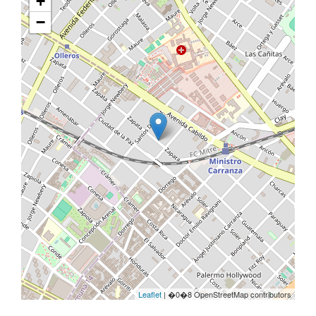
+
−
Leaflet
| �0�8 OpenStreetMap contributors