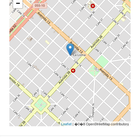
−
Leaflet
| �0�8 OpenStreetMap contributors