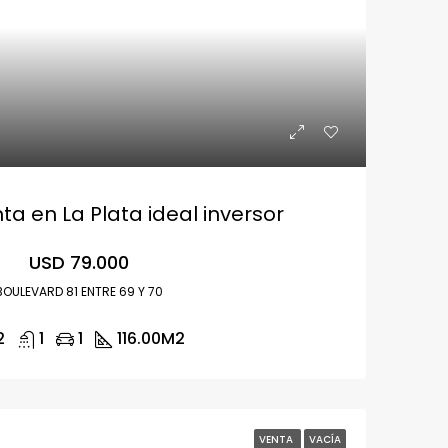
a en La Plata ideal inversor
USD 79.000
BOULEVARD 81 ENTRE 69 Y 70
2
1
1
116.00
M2
VENTA
VACÍA