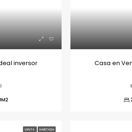
deal inversor
Casa en Vent
0
0
M2
VENTA
HABITADA