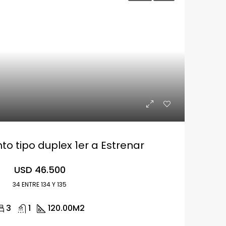
 tipo duplex 1er a Estrenar
USD 46.500
34 ENTRE 134 Y 135
3
1
120.00
M2