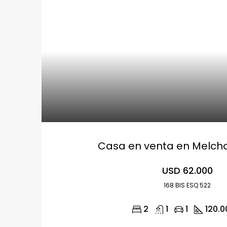
Casa en venta en Melch
USD 62.000
168 BIS ESQ 522
2
1
1
120.0