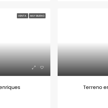
VENTA
MUY BUENO
 enriques
Terreno en