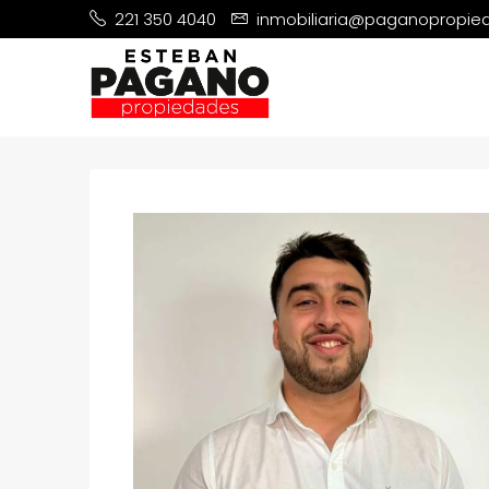
221 350 4040
inmobiliaria@paganopropi