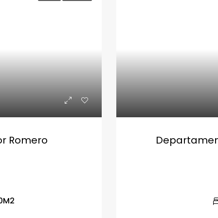
or Romero
Departamento
0
M2